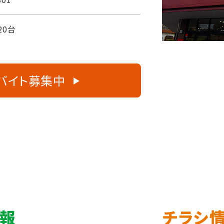
20台
バイト募集中
情報
チラシ