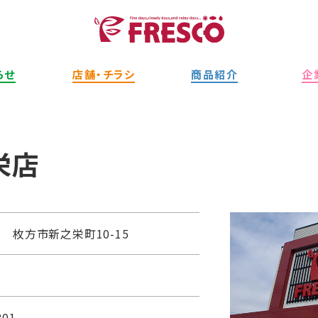
らせ
店舗・チラシ
商品紹介
企
栄店
66 枚方市新之栄町10-15
801