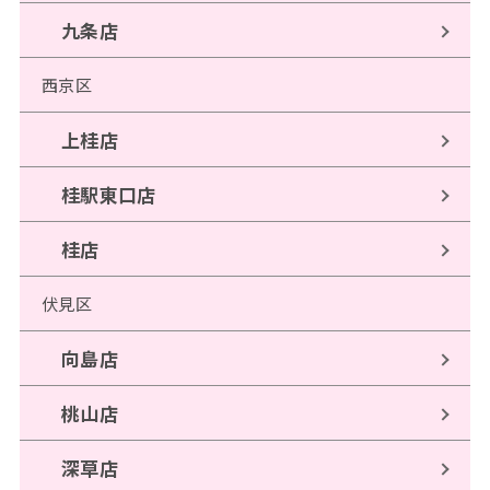
九条店
西京区
上桂店
桂駅東口店
桂店
伏見区
向島店
桃山店
深草店