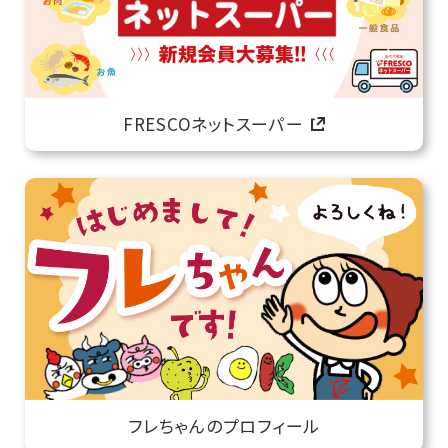
FRESCOネットスーパー
フレちゃんのプロフィール