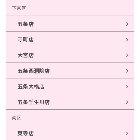
下京区
五条店
寺町店
大宮店
五条西洞院店
五条大橋店
五条壬生川店
南区
東寺店