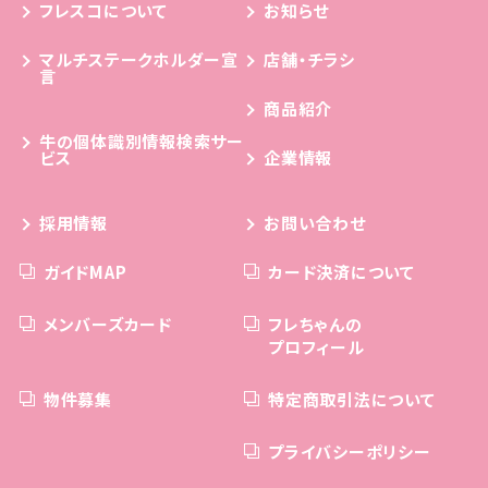
フレスコについて
お知らせ
マルチステークホルダー宣
店舗・チラシ
言
商品紹介
牛の個体識別情報検索サー
ビス
企業情報
採用情報
お問い合わせ
ガイドMAP
カード決済について
メンバーズカード
フレちゃんの
プロフィール
物件募集
特定商取引法について
プライバシーポリシー