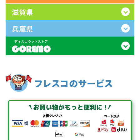
滋賀県
兵庫県
フレスコのサービス