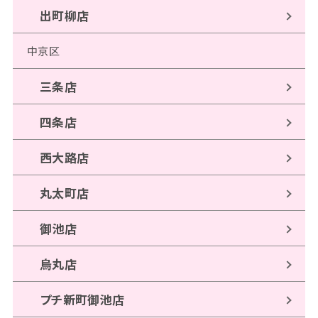
出町柳店
中京区
三条店
四条店
西大路店
丸太町店
御池店
烏丸店
プチ新町御池店