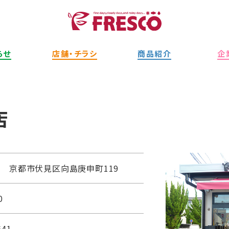
らせ
店舗・チラシ
商品紹介
企
店
122 京都市伏見区向島庚申町119
0
641